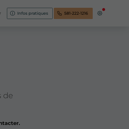
r
Infos pratiques
581-222-1216
s de
ntacter.