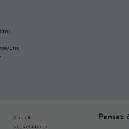
timi
énogami
e
Pensez à
Accueil
Nous contacter