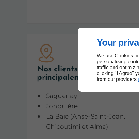
Your priva
We use Cookies to
personalising conte
traffic and optimizi
Nos clients viennent
clicking "I Agree" 
principalement de
from our providers
Saguenay
Jonquière
La Baie (Anse-Saint-Jean,
Chicoutimi et Alma)