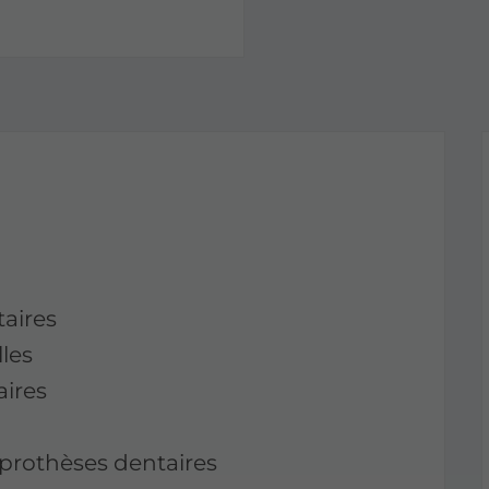
taires
les
ires
prothèses dentaires